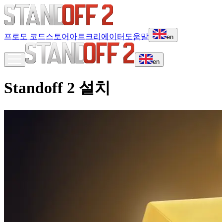
프로모 코드
스토어
아트
크리에이터
도움말
en
en
Standoff 2 설치