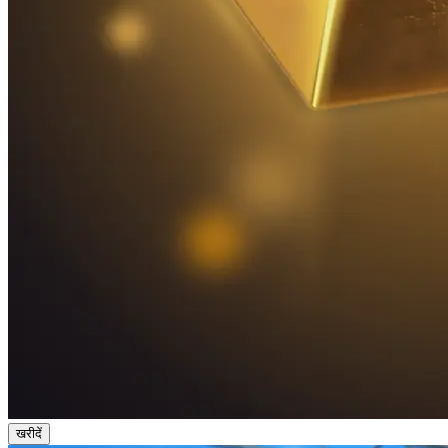
खरीदें