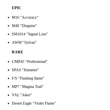
EPIC
M16 "Accuracy"
M40 "Disguise"
SM1014 "Signal Loss"
AWM "Sylvan"
RARE
UMP45 "Professional"
SPAS "Hammer"
F/S "Flashing flame"
MP7 "Magma Trail"
VAL "Joker"
Desert Eagle "Violet Flame"