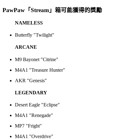
PawPaw「Stream」箱可能獲得的獎勵
NAMELESS
Butterfly "Twilight"
ARCANE
M9 Bayonet "Citrine"
M4A1 "Treasure Hunter"
AKR "Genesis"
LEGENDARY
Desert Eagle "Eclipse"
M4A1 "Renegade"
MP7 "Fright"
M4A1 "Overdrive"