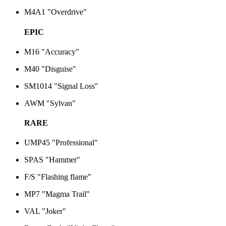
M4A1 "Overdrive"
EPIC
M16 "Accuracy"
M40 "Disguise"
SM1014 "Signal Loss"
AWM "Sylvan"
RARE
UMP45 "Professional"
SPAS "Hammer"
F/S "Flashing flame"
MP7 "Magma Trail"
VAL "Joker"