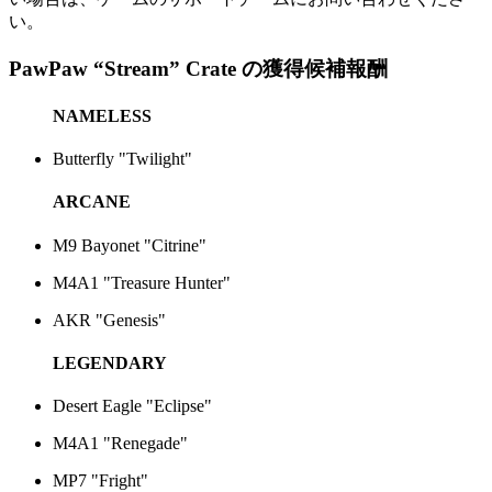
い。
PawPaw “Stream” Crate の獲得候補報酬
NAMELESS
Butterfly "Twilight"
ARCANE
M9 Bayonet "Citrine"
M4A1 "Treasure Hunter"
AKR "Genesis"
LEGENDARY
Desert Eagle "Eclipse"
M4A1 "Renegade"
MP7 "Fright"